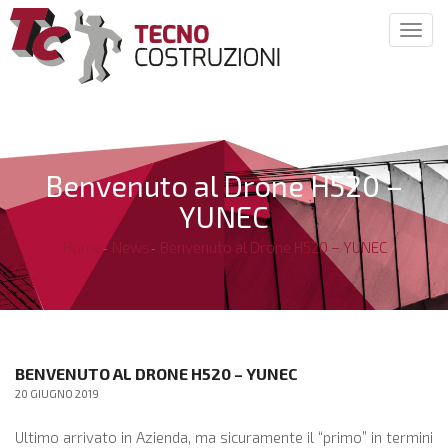
Togg
navig
Benvenuto al Drone H520 –
YUNEC
Home
News
Benvenuto al Drone H520 – YUNEC
BENVENUTO AL DRONE H520 – YUNEC
20 GIUGNO 2019
Ultimo arrivato in Azienda, ma sicuramente il “primo” in termini